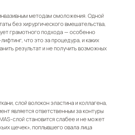
оинвазивным методам омоложения. Одной
таты без хирургического вмешательства,
бует грамотного подхода — особенно
ифтинг, что это за процедура, и каких
нить результат и не получить возможных
кани, слой волокон эластина и коллагена,
ент является ответственным за контуры
SMAS-слой становится слабее и не может
жьих щечек», поплывшего овала лица