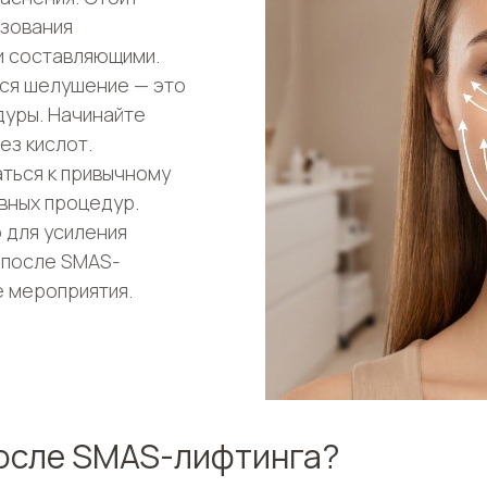
ьзования
и составляющими.
ься шелушение — это
дуры. Начинайте
ез кислот.
ться к привычному
ивных процедур.
о для усиления
 после SMAS-
 мероприятия.
после SMAS-лифтинга?