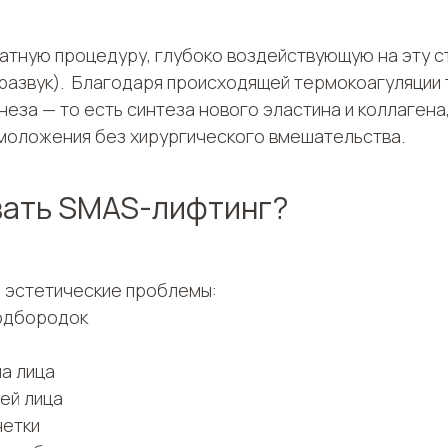
тную процедуру, глубоко воздействующую на эту ст
азвук). Благодаря происходящей термокоагуляции т
еза — то есть синтеза нового эластина и коллаген
омоложения без хирургического вмешательства.
вать SMAS-лифтинг?
 эстетические проблемы:
подбородок
а лица
ей лица
нетки