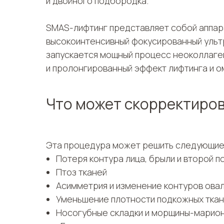
и двойного подбородка.
SMAS-лифтинг представляет собой аппара
высокоинтенсивный фокусированный ультр
запускается мощный процесс неоколлаген
и пролонгированный эффект лифтинга и 
Что может скорректиро
Эта процедура может решить следующие
Потеря контура лица, брыли и второй 
Птоз тканей
Асимметрия и изменение контуров овал
Уменьшение плотности подкожных ткан
Носогубные складки и морщины-марио