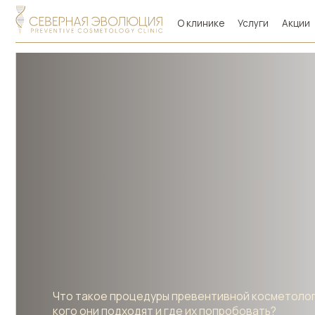
О клинике
Услуги
Акции
Специ
Что такое процедуры превентивной косметологии, дл
кого они подходят и где их попробовать?
Что такое