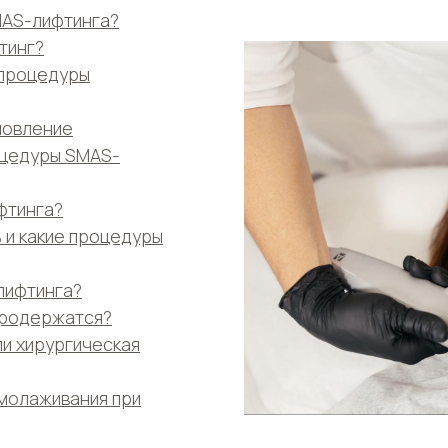
MAS-лифтинга?
тинг?
 процедуры
новление
оцедуры SMAS-
фтинга?
 и какие процедуры
лифтинга?
продержатся?
ли хирургическая
молаживания при