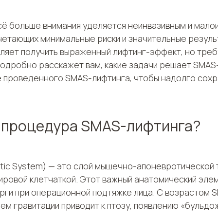
сё больше внимания уделяется неинвазивным и мал
четающих минимальные риски и значительные резуль
оляет получить выраженный лифтинг-эффект, но тре
одробно расскажет вам, какие задачи решает SMAS-л
 проведенного SMAS-лифтинга, чтобы надолго сохра
й процедура SMAS-лифтинга?
tic System) — это слой мышечно-апоневротической т
ровой клетчаткой. Этот важный анатомический элем
урги при операционной подтяжке лица. С возрастом 
ием гравитации приводит к птозу, появлению «бульдо