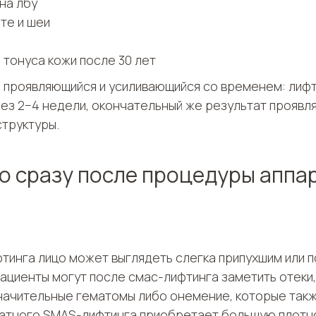
на лбу
ьте и шеи
тонуса кожи после 30 лет
 проявляющийся и усиливающийся со временем: лифт
з 2−4 недели, окончательный же результат проявля
структуры.
цо сразу после процедуры апп
инга лицо может выглядеть слегка припухшим или п
ациенты могут после смас-лифтинга заметить отеки, 
значительные гематомы либо онемение, которые такж
атного SMAS-лифтинга приобретает большую плотнос