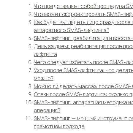
Что представляет собой процедура S
Что может скорректировать SMAS-лиф
Как будет выглядеть лицо сразу после
аппаратного SMAS-лифтинга?
SMAS-лифтинг: реабилитация и восста
День за днем: реабилитация после пр
лифтинга
Чего следует избегать после SMAS-ли
Уход после SMAS-лифтинга: что делать
можно?
Можно ли делать массаж после SMAS-
Отеки после SMAS-лифтинга: сколько 
SMAS-лифтинг: аппаратная методика и
операция?
SMAS-лифтинг — мощный инструмент о
грамотном подходе